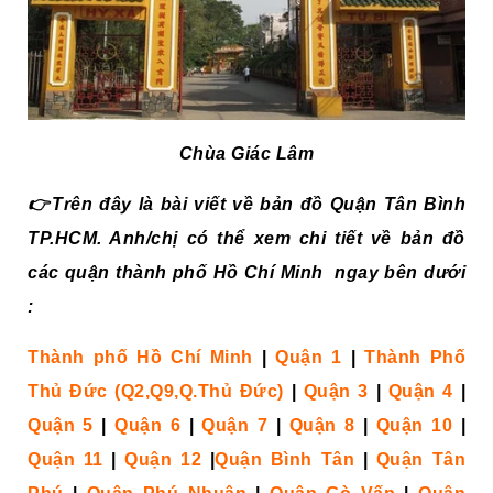
Chùa Giác Lâm
👉Trên đây là bài viết về bản đồ Quận Tân Bình
TP.HCM. Anh/chị có thể xem chi tiết về bản đồ
các quận thành phố Hồ Chí Minh ngay bên dưới
:
Thành phố Hồ Chí Minh
|
Quận 1
|
Thành Phố
Thủ Đức (Q2,Q9,Q.Thủ Đức)
|
Quận 3
|
Quận 4
|
Quận 5
|
Quận 6
|
Quận 7
|
Quận 8
|
Quận 10
|
Quận 11
|
Quận 12
|
Quận Bình Tân
|
Quận Tân