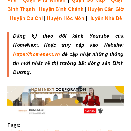
Phú
|
Quận Phú Nhuận
|
Quận Gò Vấp
|
Quận
Bình Thạnh
|
Huyện Bình Chánh
|
Huyện Cần Giờ
|
Huyện Củ Chi
|
Huyện Hóc Môn
|
Huyện Nhà Bè
Đăng ký theo dõi kênh Youtube của
HomeNext. Hoặc truy cập vào Website:
https://homenext.vn
để cập nhật những thông
tin mới nhất về thị trường bất động sản Bình
Dương.
Tags: