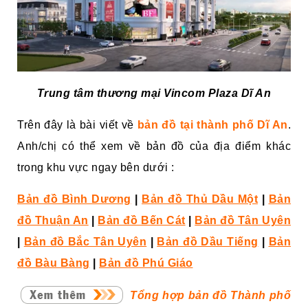
Trung tâm thương mại Vincom Plaza Dĩ An
Trên đây là bài viết về
bản đồ tại thành phố Dĩ An
.
Anh/chị có thể xem về bản đồ của địa điểm khác
trong khu vực ngay bên dưới :
Bản đồ Bình Dương
|
Bản đồ Thủ Dầu Một
|
Bản
đồ Thuận An
|
Bản đồ Bến Cát
|
Bản đồ Tân Uyên
|
Bản đồ Bắc Tân Uyên
|
Bản đồ Dầu Tiếng
|
Bản
đồ Bàu Bàng
|
Bản đồ Phú Giáo
Tổng hợp bản đồ Thành phố