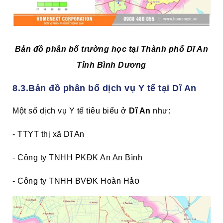
Bản đồ phân bố trường học tại Thành phố Dĩ An
Tỉnh Bình Dương
8.3.Bản đồ phân bố dịch vụ Y tế tại Dĩ An
Một số dịch vụ Y tế tiêu biểu ở
Dĩ An
như:
- TTYT thị xã Dĩ An
- Công ty TNHH PKĐK An An Bình
o
- Công ty TNHH BVĐK Hoàn Hả