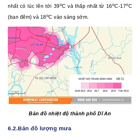
o
o
o
nhất có lúc lên tới 39
C và thấp nhất từ 16
C-17
C
o
(ban đêm) và 18
C vào sáng sớm.
Bản đồ nhiệt độ thành phố Dĩ An
6.2.Bản đồ lượng mưa