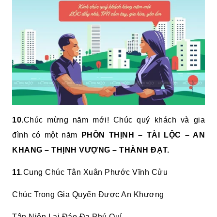
10
.Chúc mừng năm mới! Chúc quý khách và gia
đình có một năm
PHỒN THỊNH – TÀI LỘC – AN
KHANG – THỊNH VƯỢNG – THÀNH ĐẠT.
11
.Cung Chúc Tân Xuân Phước Vĩnh Cửu
Chúc Trong Gia Quyến Được An Khương
Tân Niên Lai Đáo Đa Phú Quí