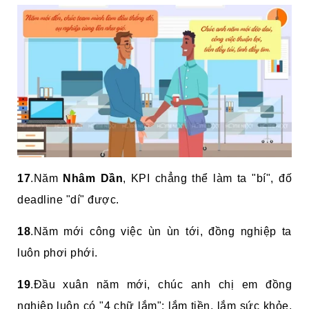
17
.Năm
Nhâm Dần
, KPI chẳng thể làm ta "bí", đố
deadline "dí" được.
18
.Năm mới công việc ùn ùn tới, đồng nghiệp ta
luôn phơi phới.
19
.Đầu xuân năm mới, chúc anh chị em đồng
nghiệp luôn có "4 chữ lắm": lắm tiền, lắm sức khỏe,