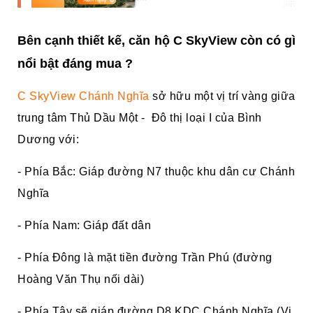
Bên cạnh thiết kế, căn hộ C SkyView còn có gì
nổi bật
đáng mua
?
C SkyView Chánh Nghĩa
sở hữu một vị trí vàng giữa
trung tâm Thủ Dầu Một - Đô thị loại I của Bình
Dương với:
- Phía Bắc: Giáp đường N7 thuộc khu dân cư Chánh
Nghĩa
- Phía Nam: Giáp đất dân
- Phía Đông là mặt tiền đường Trần Phú (đường
Hoàng Văn Thụ nối dài)
- Phía Tây sẽ giáp đường D8 KDC Chánh Nghĩa (Vị