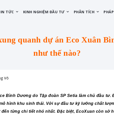
TIN TỨC
KINH NGHIỆM ĐẦU TƯ
PHÂN TÍCH
PHÁP
xung quanh dự án Eco Xuân B
như thế nào?
ng Võ
ce Bình Dương do Tập đoàn SP Setia làm chủ đầu tư. 
ô hình khu sinh thái. Với sự đầu tư kỹ lưỡng chất lượn
ến từng chi tiết nhỏ nhất. Đặc biệt, EcoXuan còn sở hữu