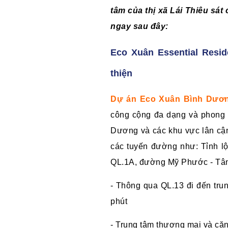
tâm của thị xã Lái Thiêu sá
ngay sau đây:
Eco Xuân Essential Resi
thiện
Dự án Eco Xuân Bình Dươ
công cộng đa dạng và phong 
Dương và các khu vực lân cậ
các tuyến đường như: Tỉnh lộ
QL.1A, đường Mỹ Phước - Tâ
- Thông qua QL.13 đi đến tru
phút
- Trung tâm thương mại và că