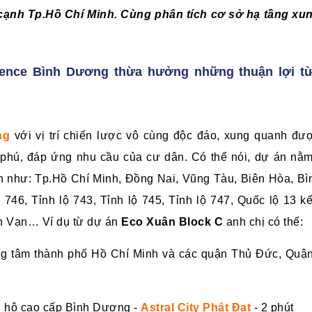
t cạnh Tp.Hồ Chí Minh. Cùng phân tích cơ sở hạ tầng x
dence Bình Dương thừa hưởng những thuận lợi từ
ng
với vị trí chiến lược vô cùng độc đáo, xung quanh đư
phú, đáp ứng nhu cầu của cư dân. Có thể nói, dự án nằm 
n như: Tp.Hồ Chí Minh, Đồng Nai, Vũng Tàu, Biên Hòa, Bì
 746, Tỉnh lộ 743, Tỉnh lộ 745, Tỉnh lộ 747, Quốc lộ 13 
n Vạn… Ví dụ từ dự án
Eco Xuân Block C
anh chị có thể:
ng tâm thành phố Hồ Chí Minh và các quận Thủ Đức, Quận
n hộ cao cấp Bình Dương -
Astral City Phát Đạt
- 2 phút