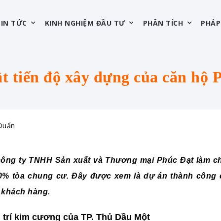
TIN TỨC
KINH NGHIỆM ĐẦU TƯ
PHÂN TÍCH
PHÁP
̣t tiến độ xây dựng của căn hộ
 Duẩn
công ty TNHH Sản xuất và Thương mại Phúc Đạt làm ch
0% tòa chung cư. Đây được xem là dự án thành công c
o khách hàng.
 trí kim cương của TP. Thủ Dầu Một