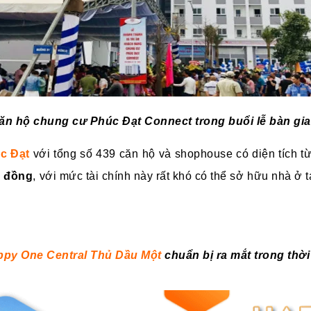
ăn hộ chung cư Phúc Đạt Connect trong buổi lễ bàn gi
c Đạt
với tổng số 439 căn hộ và shophouse có diện tích 
̉ đồng
, với mức tài chính này rất khó có thể sở hữu nhà ơ
py One Central Thủ Dầu Một
chuẩn bị ra mắt trong thời 