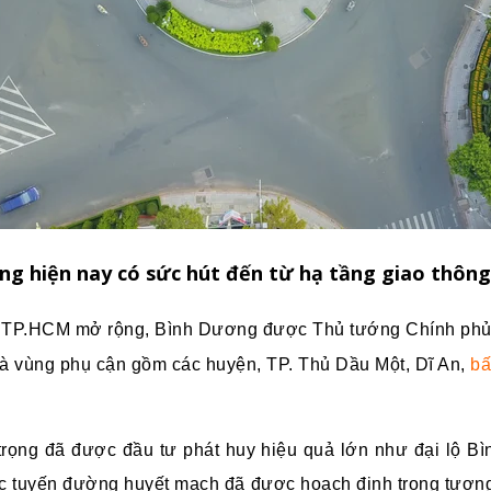
ng hiện nay có sức hút đến từ hạ tầng giao thông
g TP.HCM mở rộng, Bình Dương được Thủ tướng Chính phủ q
à vùng phụ cận gồm các huyện, TP. Thủ Dầu Một, Dĩ An,
bấ
 trọng đã được đầu tư phát huy hiệu quả lớn như đại lộ 
ác tuyến đường huyết mạch đã được hoạch định trong tương 