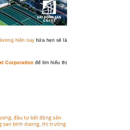
Dương hiện nay
hứa hẹn sẽ là
t Corporation
để tìm hiểu thị
Dương,
đầu tư bất động sản
g san binh duong,
thị trường