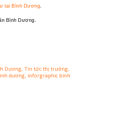
ư tại Bình Dương
.
 sản Bình Dương.
ình Dương,
Tin tức thị trường,
bình dương,
inforgraphic bình