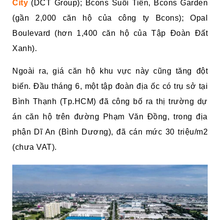
City
(DCT Group); Bcons Suối Tiên, Bcons Garden
(gần 2,000 căn hộ của công ty Bcons); Opal
Boulevard (hơn 1,400 căn hộ của Tập Đoàn Đất
Xanh).
Ngoài ra, giá căn hộ khu vực này cũng tăng đột
biến. Đầu tháng 6, một tập đoàn địa ốc có trụ sở tại
Bình Thạnh (Tp.HCM) đã công bố ra thị trường dự
án căn hộ trên đường Phạm Văn Đồng, trong địa
phận Dĩ An (Bình Dương), đã cán mức 30 triệu/m2
(chưa VAT).