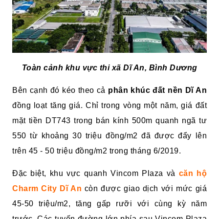
Toàn cảnh khu vực thi xã Dĩ An, Bình Dương
Bên cạnh đó kéo theo cả
phân khúc đất nền Dĩ An
đồng loạt tăng giá. Chỉ trong vòng một năm, giá đất
mặt tiền DT743 trong bán kính 500m quanh ngã tư
550 từ khoảng 30 triệu đồng/m2 đã được đẩy lên
trên 45 - 50 triệu đồng/m2 trong tháng 6/2019.
Đặc biệt, khu vực quanh Vincom Plaza và
căn hộ
Charm City Dĩ An
còn được giao dịch với mức giá
45-50 triệu/m2, tăng gấp rưỡi với cùng kỳ năm
trước. Các tuyến đường lớn phía sau Vincom Plaza