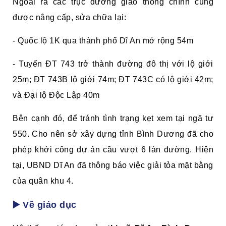
Ngoài ra các trục đường giao thông chính cũng
được nâng cấp, sửa chữa lại:
- Quốc lộ 1K qua thành phố Dĩ An mở rộng 54m
- Tuyến ĐT 743 trở thành đường đô thị với lộ giới
25m; ĐT 743B lộ giới 74m; ĐT 743C có lộ giới 42m;
và Đại lộ Độc Lập 40m
Bên cạnh đó, để tránh tình trạng kẹt xem tại ngã tư
550. Cho nên sở xây dựng tỉnh Bình Dương đã cho
phép khởi công dự án cầu vượt 6 làn đường. Hiện
tại, UBND Dĩ An đã thông báo việc giải tỏa mặt bằng
của quân khu 4.
▶️ Về giáo dục