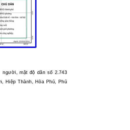
7 người, m
ật độ dân số
2.743
n,
Hiệp Thành,
Hòa Phú,
Phú