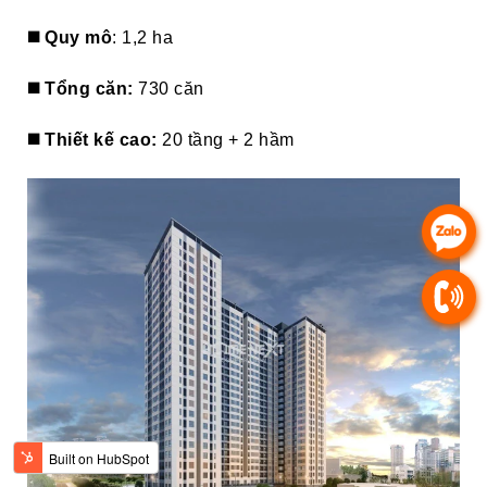
◼️ Quy mô
: 1,2 ha
◼️ Tổng căn:
730 căn
◼️ Thiết kế cao:
20 tầng + 2 hầm