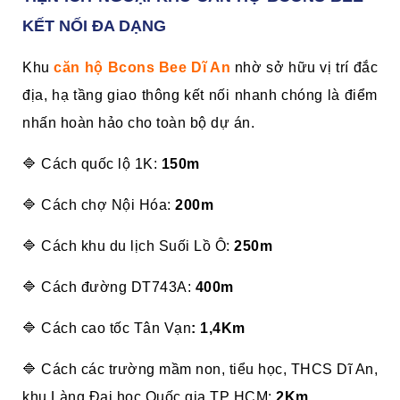
KẾT NỐI ĐA DẠNG
Khu
căn hộ Bcons Bee Dĩ An
nhờ sở hữu vị trí đắc
địa, hạ tầng giao thông kết nối nhanh chóng là điểm
nhấn hoàn hảo cho toàn bộ dự án.
🔷 Cách quốc lộ 1K:
150m
🔷 Cách chợ Nội Hóa:
200m
🔷 Cách khu du lịch Suối Lồ Ô:
250m
🔷 Cách đường DT743A:
400m
🔷 Cách cao tốc Tân Vạn
: 1,4Km
🔷 Cách các trường mầm non, tiểu học, THCS Dĩ An,
khu Làng Đại học Quốc gia TP HCM:
2Km.