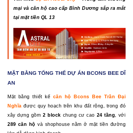
mại và căn hộ cao cấp Bình Dương sắp ra mắt
tại mặt tiền QL 13
MẶT BẰNG TỔNG THỂ DỰ ÁN BCONS BEE DĨ
AN
Mặt bằng thiết kế
căn hộ
Bcons Bee Trần Đại
Nghĩa
được quy hoạch trên khu đất rộng, trong đó
xây dựng gồm
2 block
chung cư cao
24 tầng
, với
289 căn hộ
và shophouse nằm ở mặt tiền đường