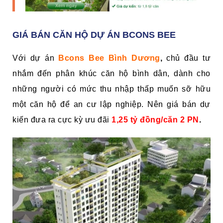
GIÁ BÁN CĂN HỘ DỰ ÁN BCONS BEE
Với dự án
Bcons Bee Bình Dương
,
chủ đầu tư
nhắm đến phân khúc căn hộ bình dân, dành cho
những người có mức thu nhập thấp muốn sỡ hữu
một căn hộ để an cư lập nghiệp. Nên giá bán dự
kiến đưa ra cực kỳ ưu đãi
1,25 tỷ đồng/căn 2 PN
.