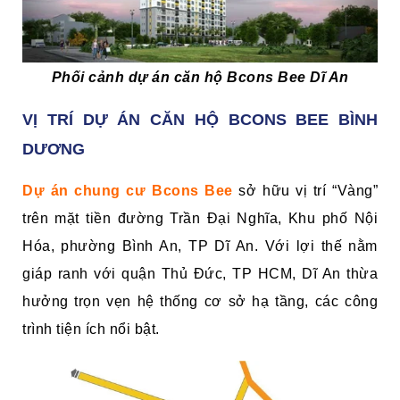
Phối cảnh dự án căn hộ Bcons Bee Dĩ An
VỊ TRÍ DỰ ÁN CĂN HỘ BCONS BEE BÌNH
DƯƠNG
Dự án chung cư Bcons Bee
sở hữu vị trí “Vàng”
trên mặt tiền đường Trần Đại Nghĩa, Khu phố Nội
Hóa, phường Bình An, TP Dĩ An. Với lợi thế nằm
giáp ranh với quận Thủ Đức, TP HCM, Dĩ An thừa
hưởng trọn vẹn hệ thống cơ sở hạ tầng, các công
trình tiện ích nổi bật.