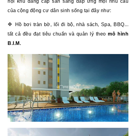
nội khu đẳng cấp sẵn sàng đáp ứng mọi nhu cầu
của cộng động cư dân sinh sống tại đây như:
🔷 Hồ bơi tràn bờ, lối đi bộ, nhà sách, Spa, BBQ...
tất cả đều đạt tiêu chuẩn và quản lý theo
mô hình
B.I.M.