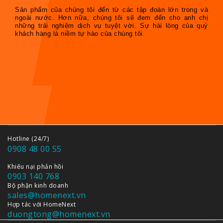
Sản phẩm của chúng tôi đến từ các tập đoàn lớn trong và
ngoài nước. Hơn nữa, chúng tôi sẽ đem đến cho anh chị
những trải nghiệm dịch vụ tuyệt vời. Sự hài lòng của quý
khách hàng là niềm tự hào của chúng tôi.
Hotline (24/7)
0908 48 00 55
Khiếu nại phản hồi
0903 140 768
Bộ phận kinh doanh
sales@homenext.vn
Hợp tác với HomeNext
duongtong@homenext.vn