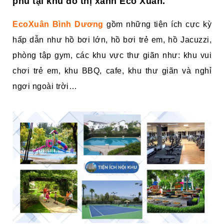
phú tại khu đô thị xanh Eco Xuân.
EcoXuân Bình Dương
gồm những tiện ích cực kỳ
hấp dẫn như hồ bơi lớn, hồ bơi trẻ em, hồ Jacuzzi,
phòng tập gym, các khu vực thư giãn như: khu vui
chơi trẻ em, khu BBQ, cafe, khu thư giãn và nghỉ
ngơi ngoài trời…