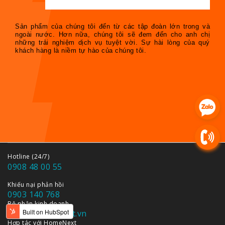
Sản phẩm của chúng tôi đến từ các tập đoàn lớn trong và
ngoài nước. Hơn nữa, chúng tôi sẽ đem đến cho anh chị
những trải nghiệm dịch vụ tuyệt vời. Sự hài lòng của quý
khách hàng là niềm tự hào của chúng tôi.
Hotline (24/7)
0908 48 00 55
Khiếu nại phản hồi
0903 140 768
Bộ phận kinh doanh
sales@homenext.vn
Hợp tác với HomeNext