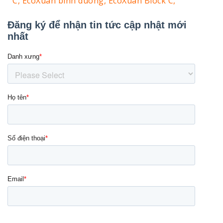
C,
EcoXuan binh duong,
EcoXuan Block C,