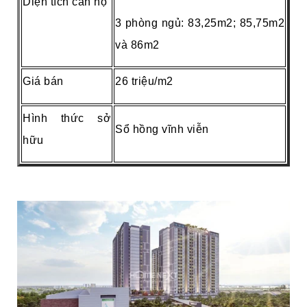
Diện tích căn hộ
3 phòng ngủ: 83,25m2; 85,75m2
và 86m2
Giá bán
26 triệu/m2
Hình thức sở
Sổ hồng vĩnh viễn
hữu