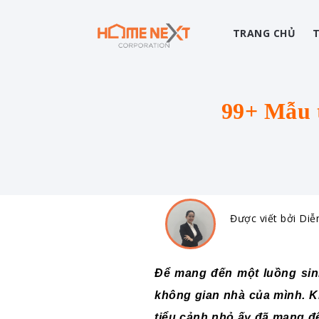
TRANG CHỦ
99+ Mẫu t
Được viết bởi Di
Để mang đến một luồng sinh
không gian nhà của mình. Kh
tiểu cảnh nhỏ ấy đã mang đế