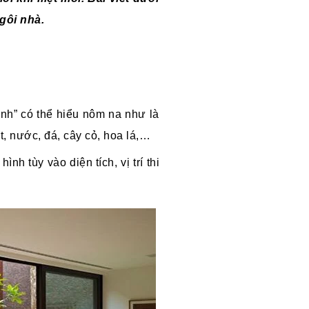
gôi nhà.
ảnh” có thể hiểu nôm na như là
t, nước, đá, cây cỏ, hoa lá,…
h tùy vào diện tích, vị trí thi