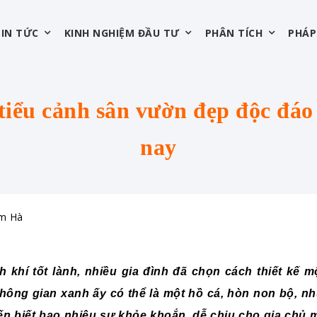
TIN TỨC
KINH NGHIỆM ĐẦU TƯ
PHÂN TÍCH
PHÁP
iểu cảnh sân vườn đẹp độc đáo
nay
ễm Hà
 khí tốt lành, nhiều gia đình đã chọn cách thiết kế 
ông gian xanh ấy có thể là một hồ cá, hòn non bộ, nhữ
n biết bao nhiêu sự khỏe khoắn, dễ chịu cho gia chủ mỗ