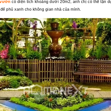
 vườn
có diện tích khoảng dưới 20m2, anh chị có thể tận dụ
 để phủ xanh cho không gian nhà của mình.