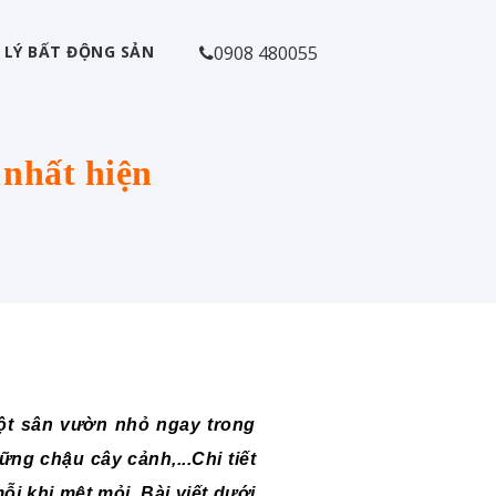
 LÝ BẤT ĐỘNG SẢN
0908 480055
 nhất hiện
một sân vườn nhỏ ngay trong
ng chậu cây cảnh,...Chi tiết
i khi mệt mỏi. Bài viết dưới