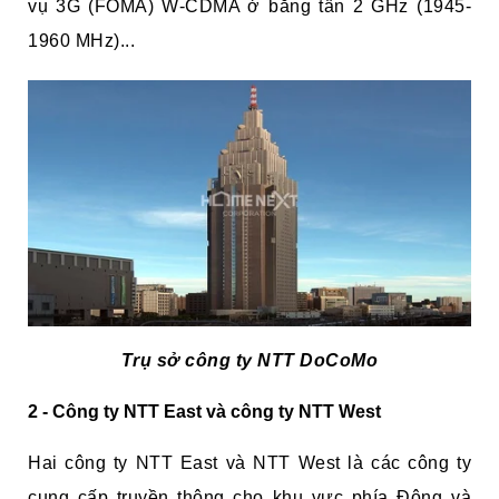
vụ
3G
(FOMA) W-CDMA ở băng tần 2 GHz (1945-
1960 MHz)...
Trụ sở công ty NTT DoCoMo
2 - Công ty NTT East và công ty NTT West
Hai công ty NTT East và NTT West là các công ty
cung cấp truyền thông cho khu vực phía Đông và