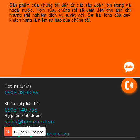
Sản phẩm của chúng tôi đến từ các tập đoàn lớn trong và
ngoài nước. Hơn nữa, chúng tôi sẽ đem đến cho anh chị
những trải nghiệm dịch vụ tuyệt vời. Sự hài lòng của quý
khách hàng là niềm tự hào của chúng tôi.
Hotline (24/7)
0908 48 00 55
Khiếu nại phản hồi
0903 140 768
Bộ phận kinh doanh
sales@homenext.vn
Hợp tác với HomeNext
duongtong@homenext.vn