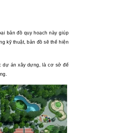
ại b
ản đồ quy hoạch này giúp
ầng kỹ thuật, bản đồ sẽ thể hiện
c dự án xây dựng, là cơ sở để
ựng.