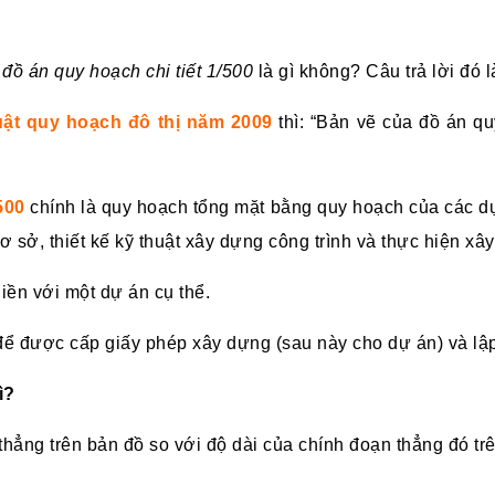
y
đồ án quy hoạch chi tiết 1/500
là gì không? Câu trả lời đó l
uật quy hoạch đô thị năm 2009
thì: “Bản vẽ của đồ án qu
500
chính là quy hoạch tổng mặt bằng quy hoạch của các dự
 cơ sở, thiết kế kỹ thuật xây dựng công trình và thực hiện xâ
iền với một dự án cụ thể.
để được cấp giấy phép xây dựng (sau này cho dự án) và lậ
gì?
thẳng trên bản đồ so với độ dài của chính đoạn thẳng đó tr