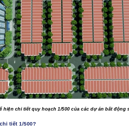
ể hiện chi tiết quy hoạch 1/500 của các dự án bất động 
chi tiết 1/500?