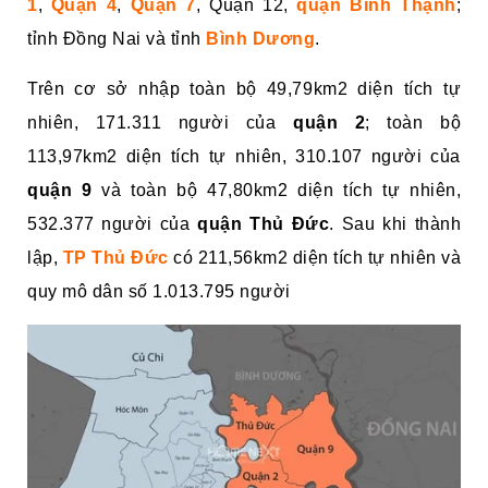
1
,
Quận 4
,
Quận 7
, Quận 12,
quận Bình Thạnh
;
tỉnh Đồng Nai và tỉnh
Bình Dương
.
Trên cơ sở nhập toàn bộ 49,79km2 diện tích tự
nhiên, 171.311 người của
quận 2
; toàn bộ
113,97km2 diện tích tự nhiên, 310.107 người của
quận 9
và toàn bộ 47,80km2 diện tích tự nhiên,
532.377 người của
quận Thủ Đức
. Sau khi thành
lập,
TP Thủ Đức
có 211,56km2 diện tích tự nhiên và
quy mô dân số 1.013.795 người