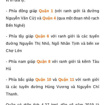
vị trí địa lý:
- Phía đông giáp
Quận 1
(với ranh giới là đường
Nguyễn Văn Cừ) và
Quận 4
(qua một đoạn nhỏ rạch
Bến Nghé)
- Phía tây giáp
Q
uận 6
với ranh giới là các tuyến
đường Nguyễn Thị Nhỏ, Ngô Nhân Tịnh và bến xe
Chợ Lớn
- Phía nam giáp
Quận 8
với ranh giới là kênh Tàu
Hủ
- Phía bắc giáp
Quận 10
và
Quận 11
với ranh giới
là các tuyến đường Hùng Vương và Nguyễn Chí
Thanh.
Quận có diện tích 4,27 km², dân số năm 2019 là