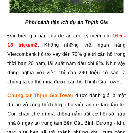
Phối cảnh tiện ích dự án Thịnh Gia
Đặc biệt, giá bán của dự án cực kỳ mềm, chỉ
16,5 -
18 triệu/m2
. Không những thế, ngân hàng
Vietcombank hỗ trợ vay đến 70% giá trị căn hộ trong
thời hạn 20 năm, lãi suất năm đầu chỉ 9%. Như vậy
đồng nghĩa với việc chỉ cần 240 triệu có sẵn là
chúng ta có thể mua được căn hộ Thịnh Gia Tower.
Chung cư Thịnh Gia Tower
được đánh giá là một
dự án vô cùng thích hợp cho việc an cư lẫn đầu tư.
Còn chần chờ gì mà không nắm bắt cơ hội sở hữu
nhà ở ngay tại trung tâm Bến Cát, Bình Dương - Khu
vực hứa hẹn sẽ trở thành những khu, cụm công