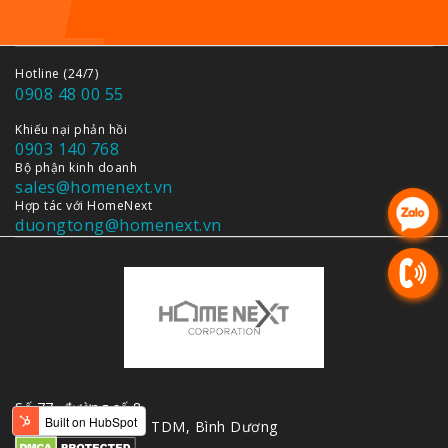
Hotline (24/7)
0908 48 00 55
Khiếu nại phản hồi
0903 140 768
Bộ phận kinh doanh
sales@homenext.vn
Hợp tác với HomeNext
duongtong@homenext.vn
Số 77, đường số 8,
KDC Hiệp Thành 3, TDM, Bình Dương