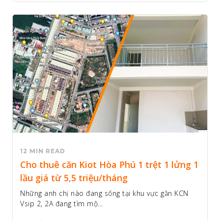
12 MIN READ
Cho thuê căn Kiot Hòa Phú 1 trệt 1 lửng 1
lầu giá từ 5,5 triệu/tháng
Những anh chị nào đang sống tại khu vực gần KCN
Vsip 2, 2A đang tìm mộ...