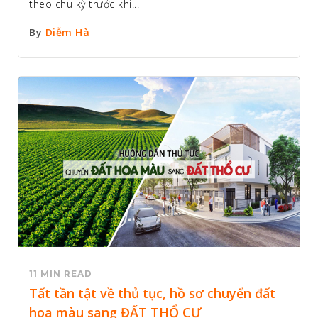
theo chu kỳ trước khi...
By
Diễm Hà
11 MIN READ
Tất tần tật về thủ tục, hồ sơ chuyển đất
hoa màu sang ĐẤT THỔ CƯ