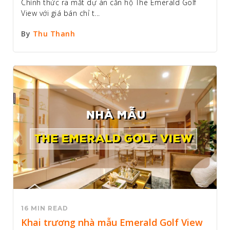
Chính thức ra mắt dự án căn hộ The Emerald Golf
View với giá bán chỉ t...
By
Thu Thanh
16 MIN READ
Khai trương nhà mẫu Emerald Golf View