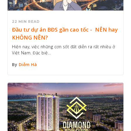
22 MIN READ
Đầu tư dự án BĐS gần cao tốc - NÊN hay
KHÔNG NÊN?
Hiện nay, việc những cơn sốt đất diễn ra rất nhiều ở
Việt Nam. Đặc biệ...
By
Diễm Hà