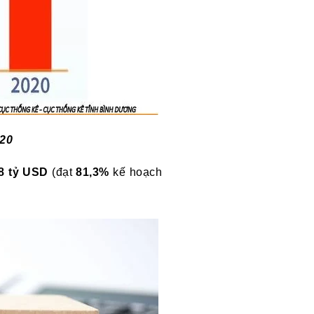
020
8 tỷ USD
(đạt
81,3%
kế hoạch